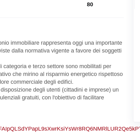
80
monio immobiliare rappresenta oggi una importante
viste dalla normativa vigente a favore dei soggetti
 categoria e terzo settore sono mobilitati per
tativo che mirino al risparmio energetico rispettoso
ore commerciale degli edifici.
disposizione degli utenti (cittadini e imprese) un
lenziali gratuiti, con l'obiettivo di facilitare
d/e/1FAIpQLSdYPapL9sXwrKsiYsWr8RQ6NMRlLUR2Qe5k